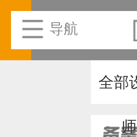
导航
全部
师