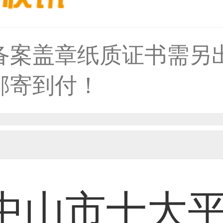
备案盖章纸质证书需另
33****6466用户
邮寄到付！
31****1475用户
33****8874用户
中山市十大