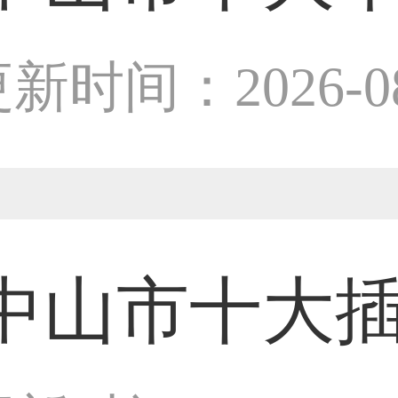
38****8638用户
设计师
新时间：2026-08
33****9020用户
36****9807用户
中山市十大
59****4930用户