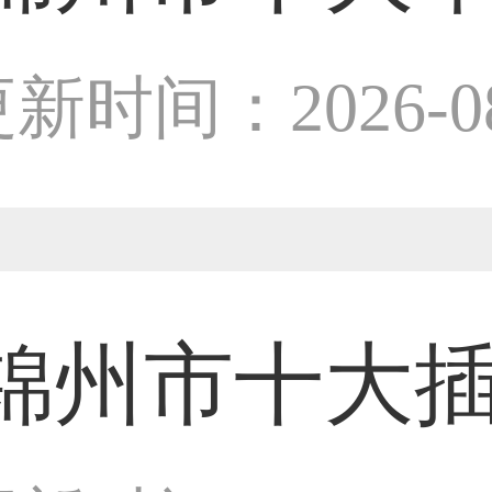
59****4201用户
设计师
新时间：2026-08
33****6466用户
31****1475用户
锦州市十大
33****8874用户