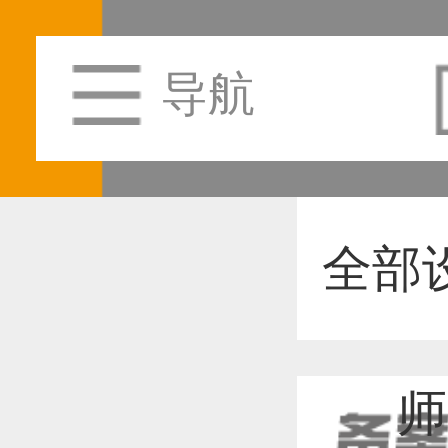
导航
全部
师
恭喜1