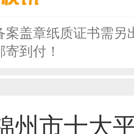
备案盖章纸质证书需另
59****4930用户
邮寄到付！
50****6483用户
31****2473用户
锦州市十大