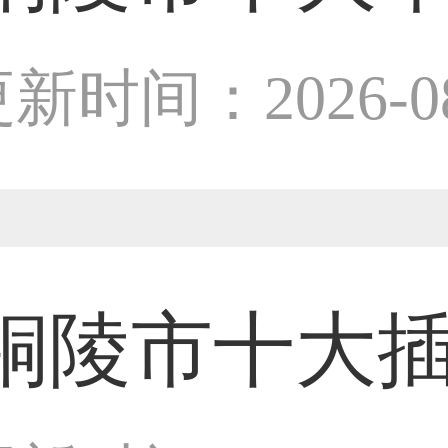
33****9020用户
设计师
新时间：2026-08
36****9807用户
59****4930用户
铜陵市十大
50****6483用户