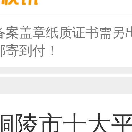
备案盖章纸质证书需另
31****1475用户
邮寄到付！
33****8874用户
38****8638用户
铜陵市十大