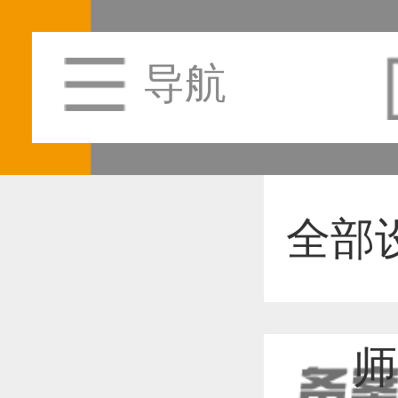
导航
全部
师