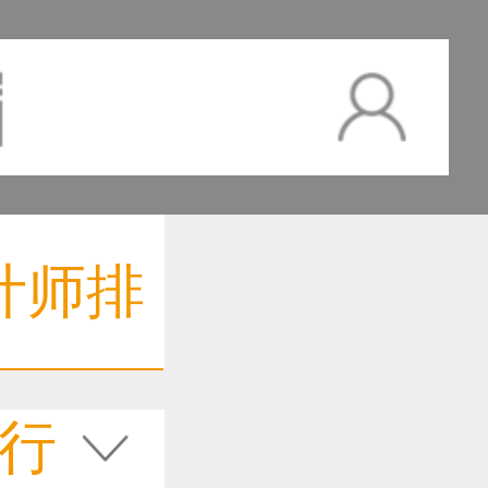
计师排
行