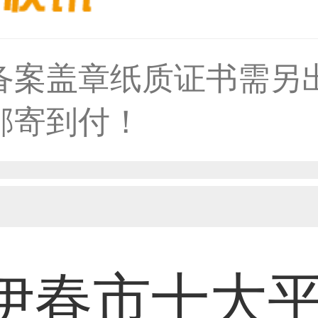
备案盖章纸质证书需另
59****4930用户
邮寄到付！
50****6483用户
31****2473用户
伊春市十大