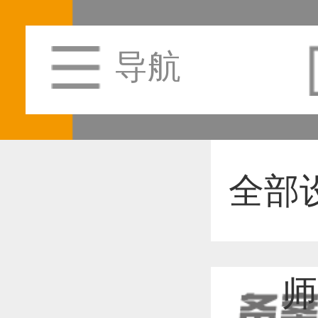
导航
全部
师