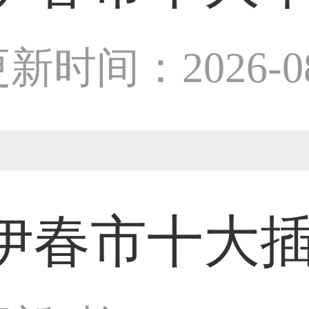
59****4201用户
设计师
新时间：2026-08
33****6466用户
31****1475用户
伊春市十大
33****8874用户