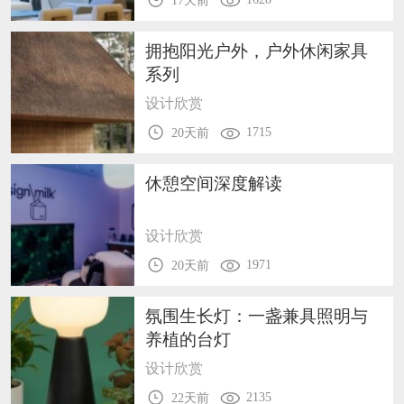
17天前
拥抱阳光户外，户外休闲家具
系列
设计欣赏
1715
20天前
休憩空间深度解读
设计欣赏
1971
20天前
氛围生长灯：一盏兼具照明与
养植的台灯
设计欣赏
2135
22天前