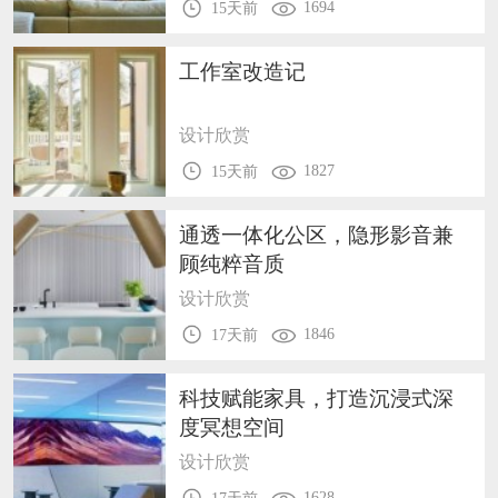
1694
15天前
工作室改造记
设计欣赏
1827
15天前
通透一体化公区，隐形影音兼
顾纯粹音质
设计欣赏
1846
17天前
科技赋能家具，打造沉浸式深
度冥想空间
设计欣赏
1628