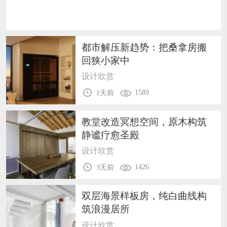
恭喜159****4201用户作品已成功备案！
恭喜133****6466用户作品已成功备案！
都市解压新趋势：把桑拿房搬
回狭小家中
设计欣赏
1589
1天前
教堂改造冥想空间，原木构筑
静谧疗愈圣殿
设计欣赏
1426
3天前
双层海景样板房，纯白曲线构
筑浪漫居所
设计欣赏