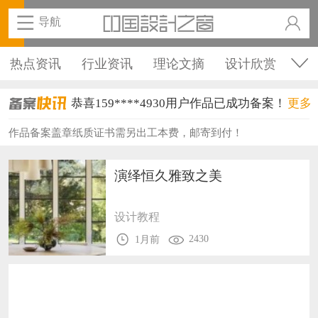
导航
热点资讯
行业资讯
理论文摘
设计欣赏
恭喜159****4930用户作品已成功备案！
设计教程
设计名家
设计赛事
教育培训
更多
恭喜150****6483用户作品已成功备案！
备案资讯
企业资讯
裁判案例
维权资讯
作品备案盖章纸质证书需另出工本费，邮寄到付！
恭喜131****2473用户作品已成功备案！
恭喜159****4201用户作品已成功备案！
演绎恒久雅致之美
恭喜133****6466用户作品已成功备案！
设计教程
恭喜131****1475用户作品已成功备案！
2430
1月前
恭喜133****8874用户作品已成功备案！
恭喜138****8638用户作品已成功备案！