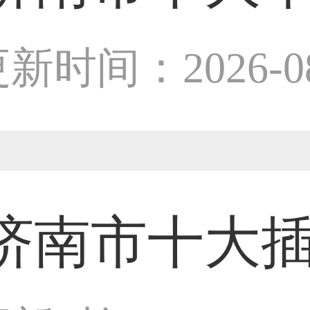
31****2473用户
设计师
新时间：2026-08
59****4201用户
33****6466用户
济南市十大
31****1475用户