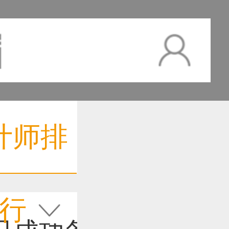
计师排
行