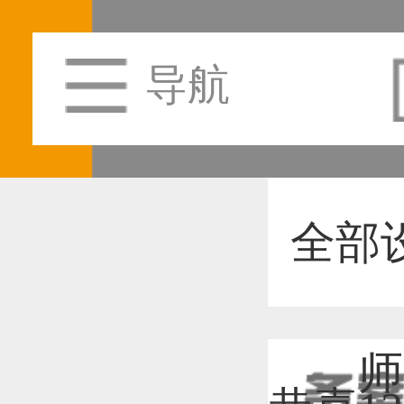
导航
全部
师