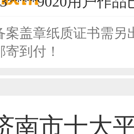
备案盖章纸质证书需另
36****9807用户
邮寄到付！
59****4930用户
50****6483用户
济南市十大