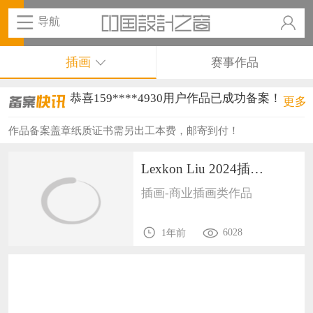
导航
插画
赛事作品
恭喜159****4930用户作品已成功备案！
更多
恭喜150****6483用户作品已成功备案！
作品备案盖章纸质证书需另出工本费，邮寄到付！
恭喜131****2473用户作品已成功备案！
Lexkon Liu 2024插画艺术作品分享1301
恭喜159****4201用户作品已成功备案！
插画-商业插画类作品
恭喜133****6466用户作品已成功备案！
恭喜131****1475用户作品已成功备案！
6028
1年前
恭喜133****8874用户作品已成功备案！
恭喜138****8638用户作品已成功备案！
恭喜133****9020用户作品已成功备案！