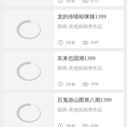
4131
2年前
龙的传喵哈咪猫1399
插画-其他插画类作品
3649
2年前
东来也国潮1399
插画-其他插画类作品
3998
2年前
百鬼游山图第八期1399
插画-其他插画类作品
4386
2年前