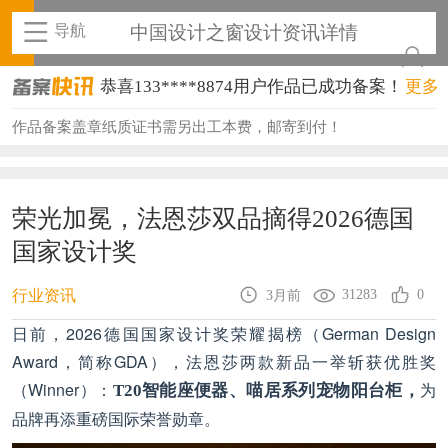
导航
中国设计之窗设计资讯详情
恭喜133****8874用户作品已成功备案！
更多
恭喜138****8638用户作品已成功备案！
作品备案盖章纸质证书需另出工本费，邮寄到付！
恭喜133****9020用户作品已成功备案！
恭喜136****9807用户作品已成功备案！
荣光加冕，法恩莎双品摘得2026德国
国家设计奖
恭喜159****4930用户作品已成功备案！
恭喜150****6483用户作品已成功备案！
31283
0
行业资讯
3月前
日前，2026德国国家设计奖荣耀揭榜（German Design
恭喜131****2473用户作品已成功备案！
Award，简称GDA），法恩莎两款新品一举斩获优胜奖
恭喜159****4201用户作品已成功备案！
（Winner）：
为
T20智能座便器、喵居系列宠物阳台柜，
恭喜133****6466用户作品已成功备案！
品牌再添重磅国际荣誉勋章。