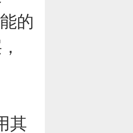
可能的
层，
。
用其