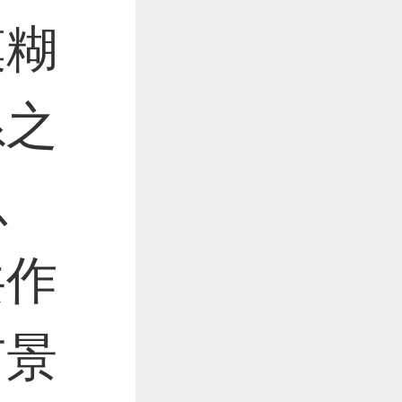
模糊
系之
以
共作
有景