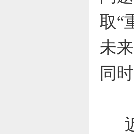
取“
未来
同时
近