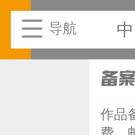
中
导航
恭喜1
作品
费，