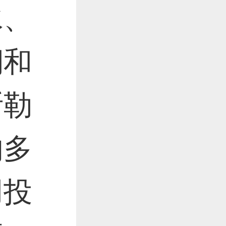
水、
铜和
斯勒
的多
用投