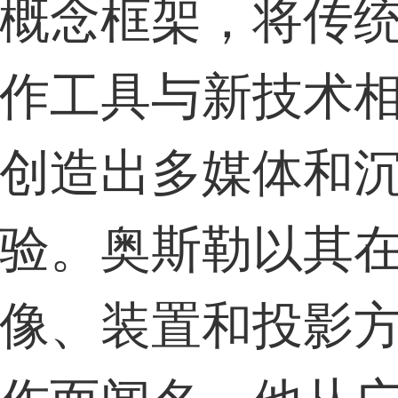
59****4201用户
概念框架，将传
作工具与新技术
33****6466用户
创造出多媒体和
验。奥斯勒以其
像、装置和投影