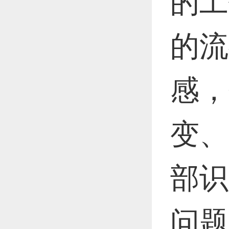
的工
的流
感，
变、
部识
问题