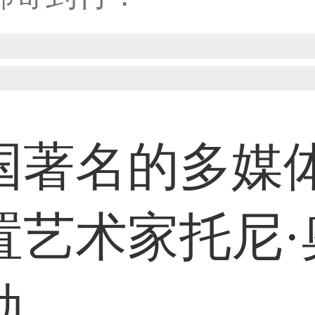
33****8874用户
38****8638用户
国著名的多媒
33****9020用户
置艺术家托尼·
36****9807用户
勒