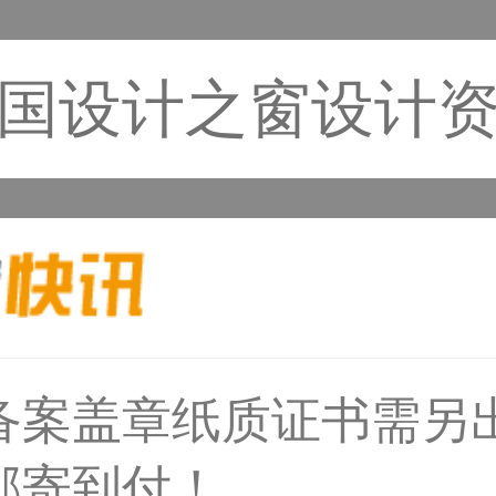
国设计之窗设计
31****1475用户
备案盖章纸质证书需另
邮寄到付！