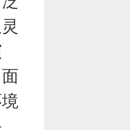
广泛
取灵
演
、面
环境
采