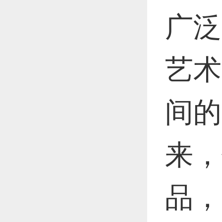
广泛
艺术
间的
来，
品，