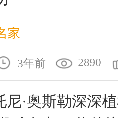
59****4930用户
名家
50****6483用户
2890
3年前
31****2473用户
尼·奥斯勒深深植