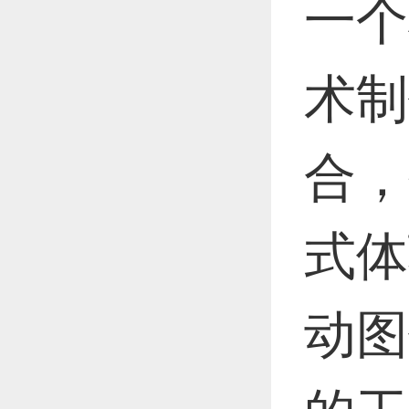
恭喜1
一个
术制
恭喜1
合，
更多
式体
动图