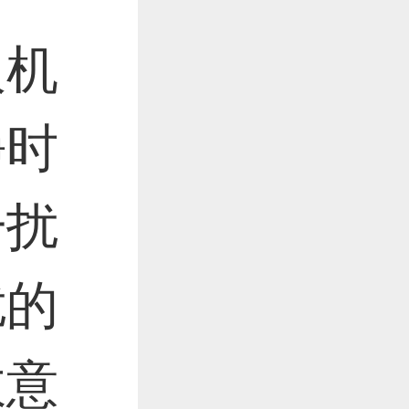
人机
静时
干扰
扰的
故意