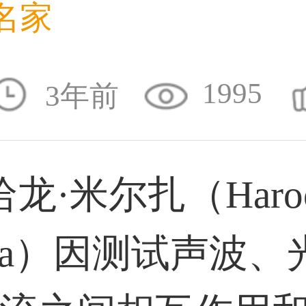
名家
36****9807用户
1995
3年前
59****4930用户
·米尔扎（Haro
50****6483用户
rza）因测试声波、