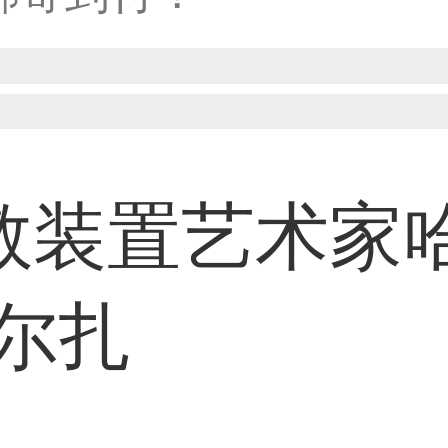
31****1475用户
33****8874用户
敦装置艺术家
38****8638用户
米尔扎
33****9020用户