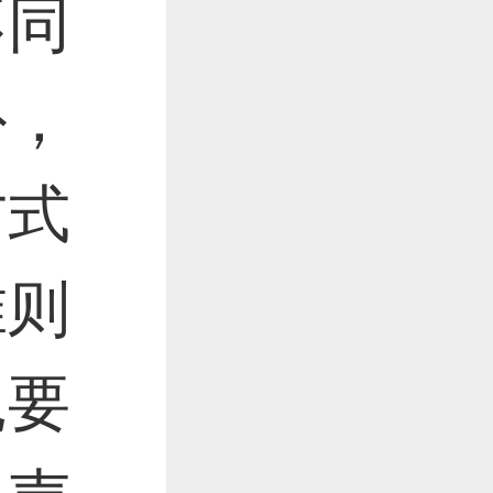
不同
外，
方式
准则
扎要