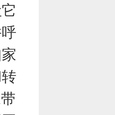
让它
并呼
如家
和转
像带