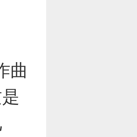
作曲
这是
见