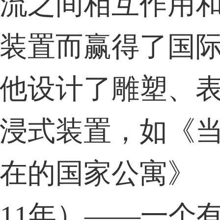
流之间相互作用
31****2473用户
装置而赢得了国
59****4201用户
他设计了雕塑、
浸式装置，如《
在的国家公寓》
011年）——一个