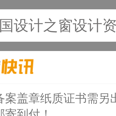
国设计之窗设计
备案盖章纸质证书需另
33****6466用户
邮寄到付！