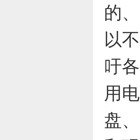
的、
以不
吁各
用电
盘、