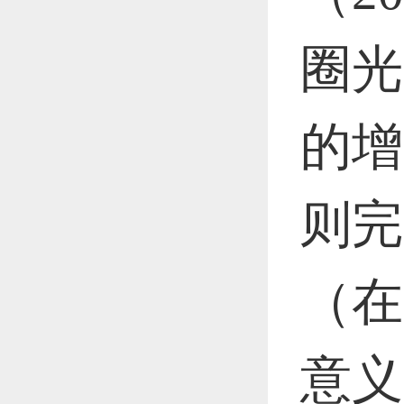
圈光
的增
则完
（在
意义