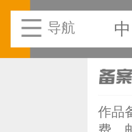
中
导航
作品
恭喜1
费，