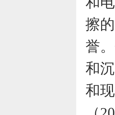
和电
恭喜1
擦的
恭喜1
誉。
和沉
更多
和现
（2