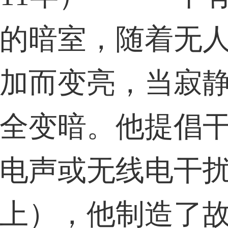
的暗室，随着无
加而变亮，当寂
全变暗。他提倡
电声或无线电干
上），他制造了