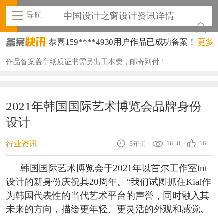
导航
中国设计之窗设计资讯详情
恭喜159****4930用户作品已成功备案！
更多
恭喜150****6483用户作品已成功备案！
作品备案盖章纸质证书需另出工本费，邮寄到付！
恭喜131****2473用户作品已成功备案！
恭喜159****4201用户作品已成功备案！
2021年韩国国际艺术博览会品牌身份
设计
恭喜133****6466用户作品已成功备案！
恭喜131****1475用户作品已成功备案！
1650
16
行业资讯
3年前
恭喜133****8874用户作品已成功备案！
韩国国际艺术博览会于2021年以首尔工作室fnt
设计的新身份庆祝其20周年。“我们试图抓住Kiaf作
恭喜138****8638用户作品已成功备案！
为韩国代表性的当代艺术平台的声誉，同时融入其
恭喜133****9020用户作品已成功备案！
未来的方向，描绘更年轻、更灵活的外观和感觉。