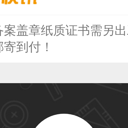
备案盖章纸质证书需另出
59****4930用户
邮寄到付！
50****6483用户
31****2473用户