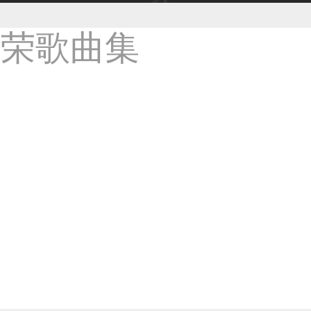
38****8638用户
33****9020用户
36****9807用户