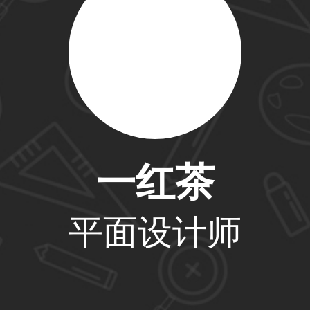
59****4201用户
33****6466用户
一红茶
31****1475用户
平面设计师
33****8874用户