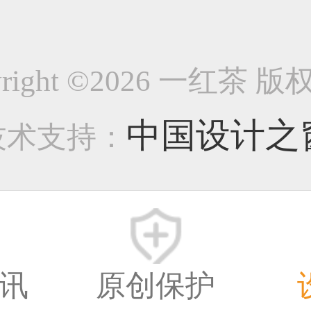
荣歌曲集1005
yright ©2026 一红茶 
-字体/字形类作品
中国设计之
技术支持：
1893
8年前
讯
原创保护