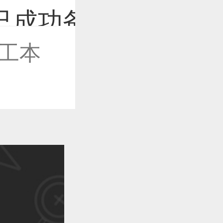
工本
作品已成功备案！
作品已成功备案！
作品已成功备案！