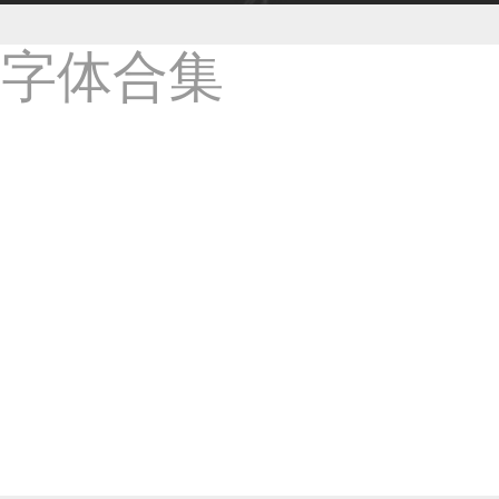
33****9020用户
36****9807用户
59****4930用户