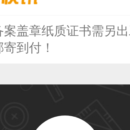
备案盖章纸质证书需另出
50****6483用户
邮寄到付！
31****2473用户
59****4201用户