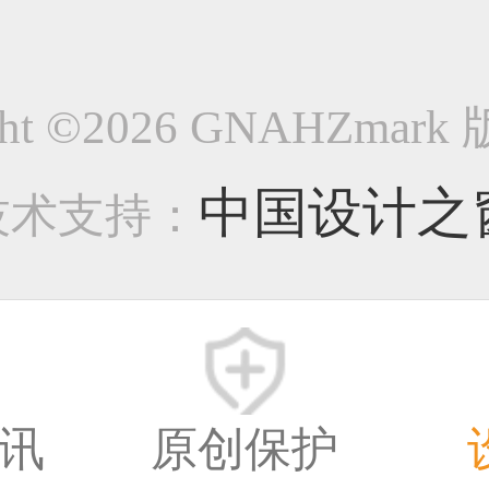
字体合集1005
ight ©2026 GNAHZmar
-字体/字形类作品
中国设计之
技术支持：
16000
8年前
讯
原创保护