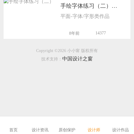
手绘字体练习（二）1005
恭喜133****6466用户作品已成功备案！
平面-字体/字形类作品
恭喜131****1475用户作品已成功备案！
14377
8年前
Copyright ©2026 小小甯 版权所有
中国设计之窗
技术支持：
首页
设计资讯
原创保护
设计师
设计作品