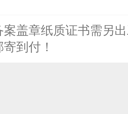
备案盖章纸质证书需另出
33****8874用户
邮寄到付！
38****8638用户
33****9020用户