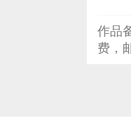
作品
恭喜1
费，
恭喜1
恭喜1