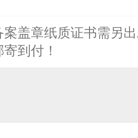
备案盖章纸质证书需另出
33****8874用户
邮寄到付！
38****8638用户
33****9020用户