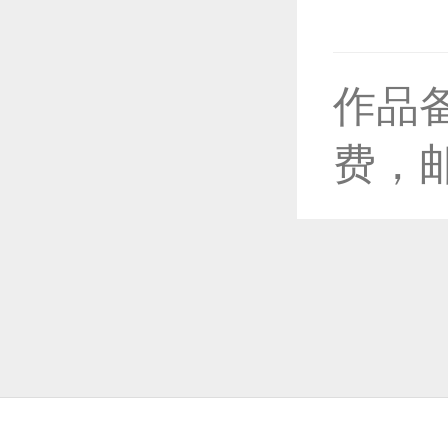
作品
恭喜1
费，
恭喜1
恭喜1