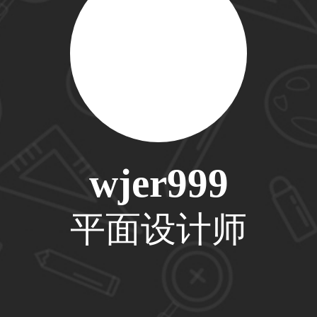
33****6466用户
31****1475用户
wjer999
33****8874用户
平面设计师
38****8638用户