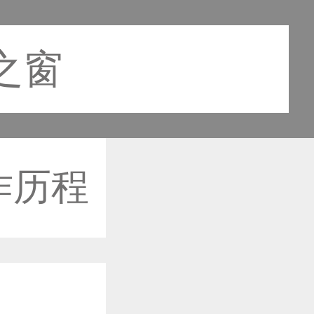
计之窗
作历程