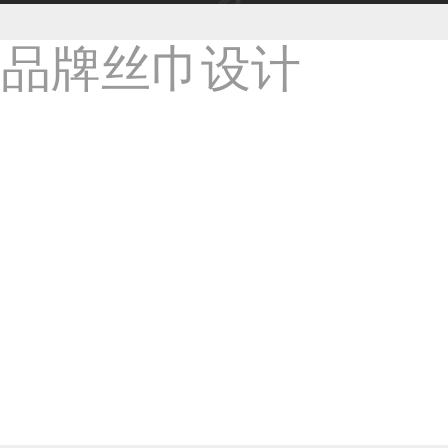
33****9020用户
36****9807用户
59****4930用户