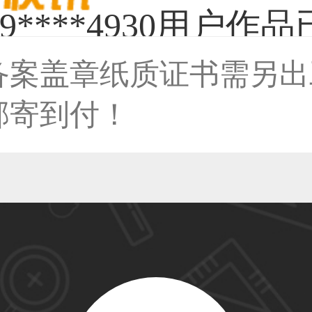
备案盖章纸质证书需另出
50****6483用户
邮寄到付！
31****2473用户
59****4201用户