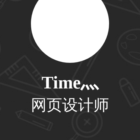
59****4201用户
33****6466用户
Time灬
31****1475用户
网页设计师
33****8874用户