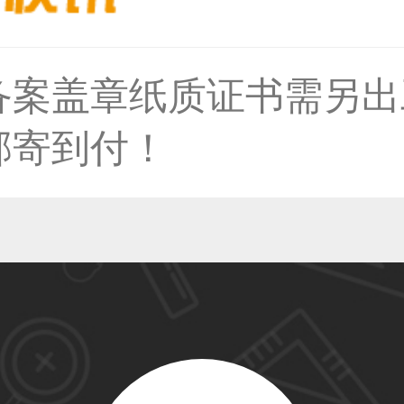
备案盖章纸质证书需另出
59****4930用户
邮寄到付！
50****6483用户
31****2473用户