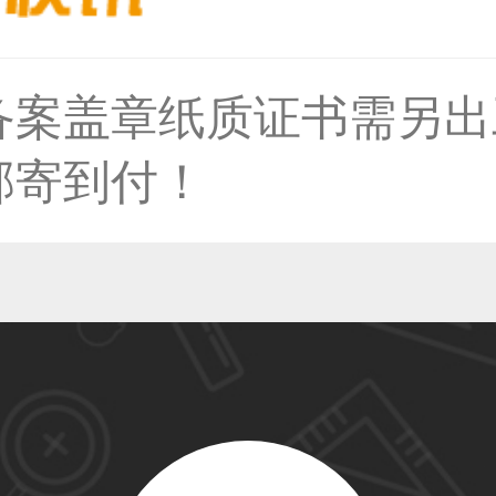
备案盖章纸质证书需另出
50****6483用户
邮寄到付！
31****2473用户
59****4201用户