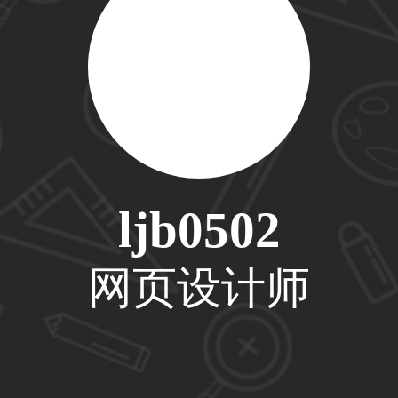
59****4201用户
33****6466用户
ljb0502
网页设计师
31****1475用户