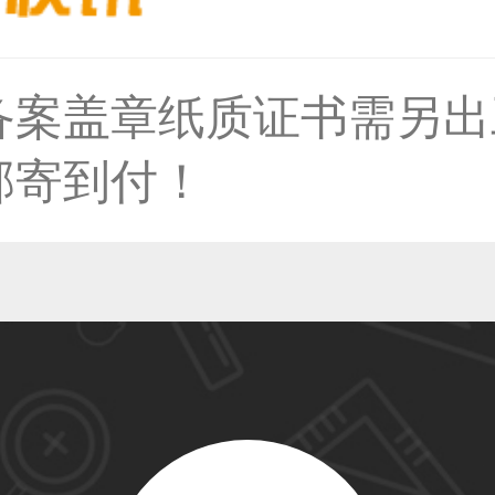
36****9807用户
备案盖章纸质证书需另出
邮寄到付！
59****4930用户
50****6483用户
31****2473用户