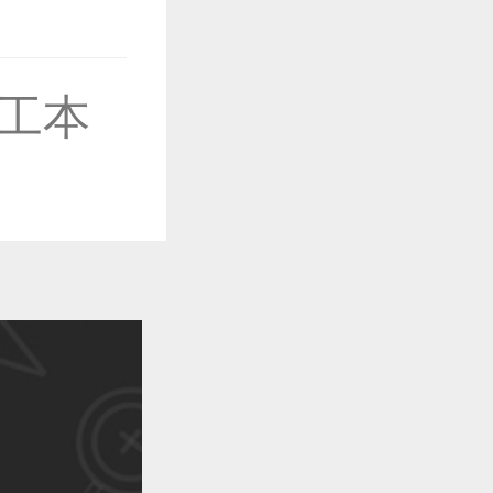
作品已成功备案！
工本
作品已成功备案！
作品已成功备案！