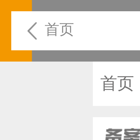
首页
首页