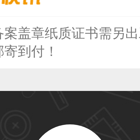
36****9807用户
备案盖章纸质证书需另出
59****4930用户
邮寄到付！
50****6483用户
31****2473用户