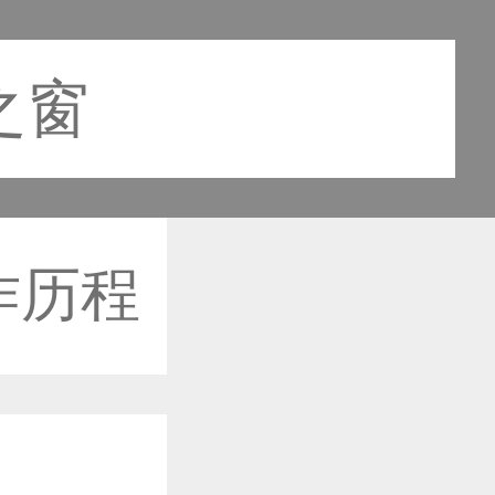
之窗
作历程