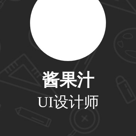
59****4201用户
33****6466用户
酱果汁
31****1475用户
UI设计师
33****8874用户