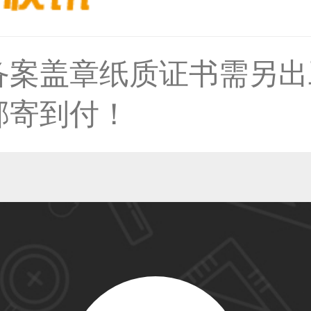
59****4930用户
备案盖章纸质证书需另出
邮寄到付！
50****6483用户
31****2473用户