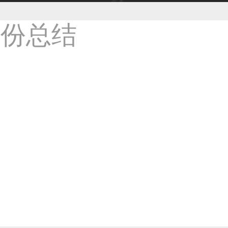
38****8638用户
33****9020用户
36****9807用户