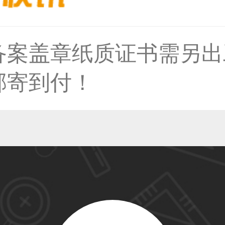
备案盖章纸质证书需另出
31****2473用户
邮寄到付！
59****4201用户
33****6466用户