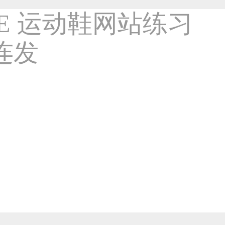
JBL 官网设计练习稿2连发1201
-企业官网类作品
5876
8年前