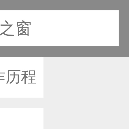
计之窗
作历程