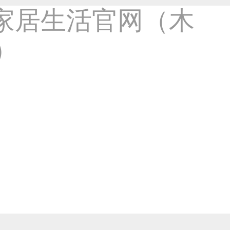
NIKE 运动鞋网站练习稿-2连发1201
-企业官网类作品
19444
8年前