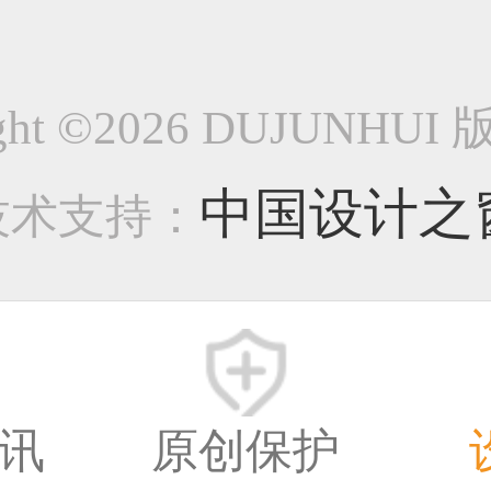
101
ight ©2026 DUJUNHU
-图标类作品
中国设计之
技术支持：
9959
8年前
讯
原创保护