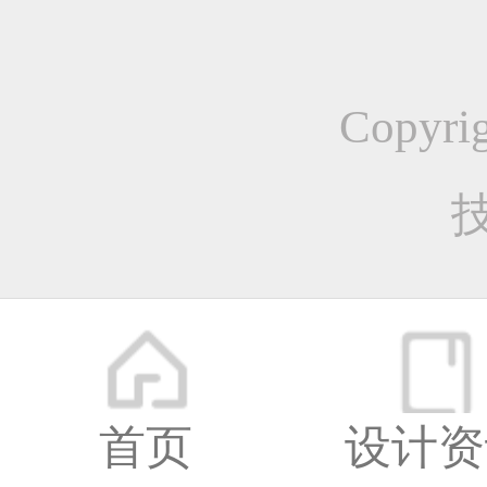
更多
鼠绘1
Copyr
UI
首页
设计资