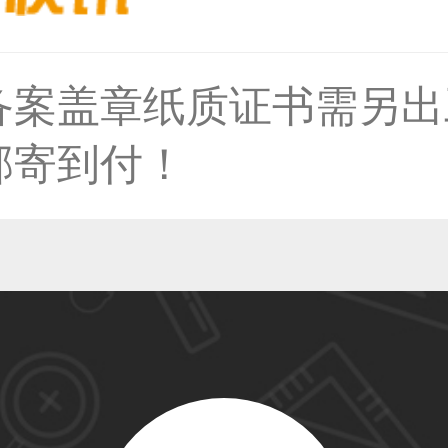
备案盖章纸质证书需另出
50****6483用户
邮寄到付！
31****2473用户
59****4201用户