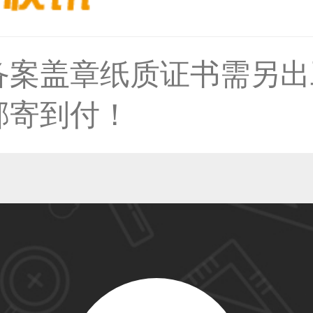
备案盖章纸质证书需另出
59****4930用户
邮寄到付！
50****6483用户
31****2473用户