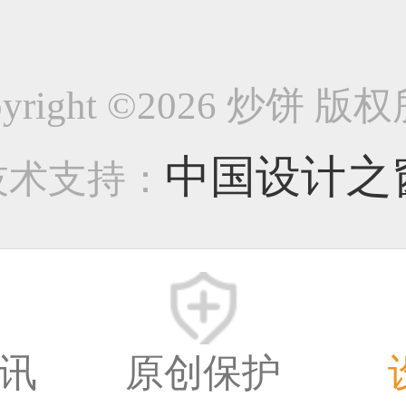
写实图标1101
pyright ©2026 炒饼 版
-图标类作品
中国设计之
技术支持：
19387
8年前
讯
原创保护