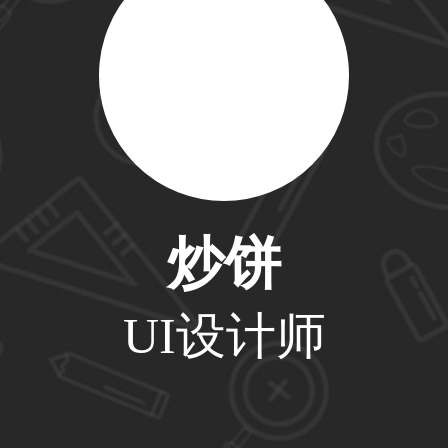
59****4201用户
33****6466用户
炒饼
31****1475用户
UI设计师
33****8874用户