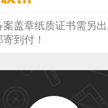
36****9807用户
备案盖章纸质证书需另出
邮寄到付！
59****4930用户
50****6483用户