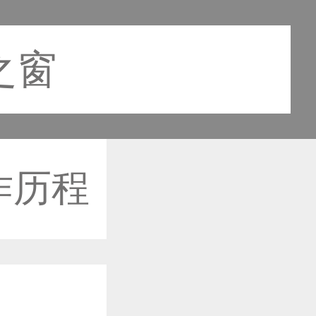
之窗
作历程