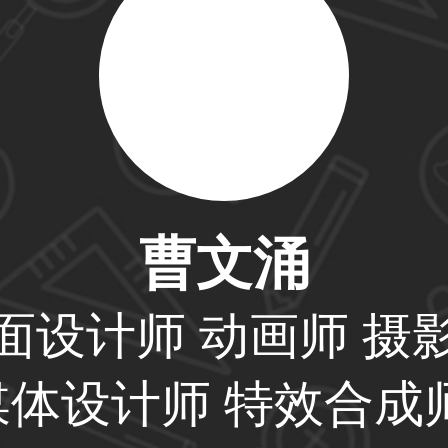
31****2473用户
59****4201用户
33****6466用户
曹文涌
面设计师 动画师 摄
31****1475用户
媒体设计师 特效合成师