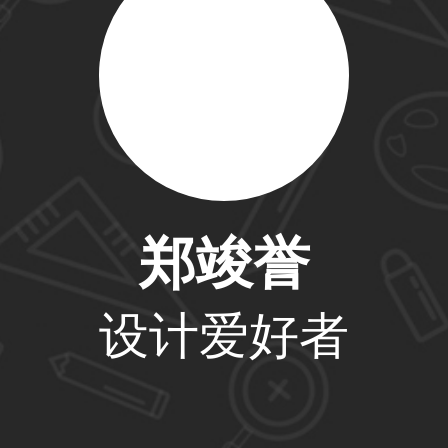
59****4201用户
33****6466用户
31****1475用户
郑竣誉
设计爱好者
33****8874用户