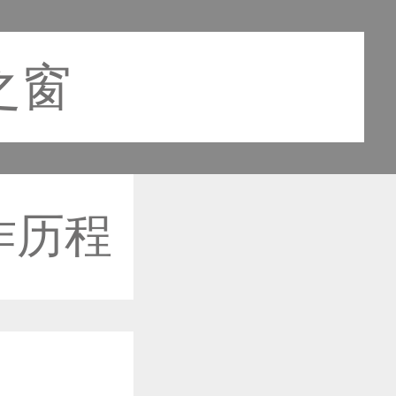
之窗
作历程