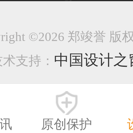
38****8638用户
yright ©2026 郑竣誉 
33****9020用户
中国设计之
技术支持：
36****9807用户
讯
原创保护