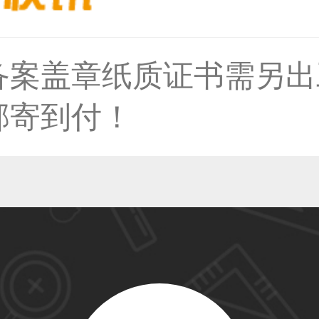
59****4930用户
备案盖章纸质证书需另出
邮寄到付！
50****6483用户
31****2473用户