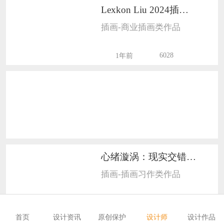
Lexkon Liu 2024插画艺术作品分享1301
恭喜133****6466用户作品已成功备案！
插画-商业插画类作品
恭喜131****1475用户作品已成功备案！
6028
1年前
心绪漩涡：现实交错1307
插画-插画习作类作品
2581
3年前
首页
设计资讯
原创保护
设计师
设计作品