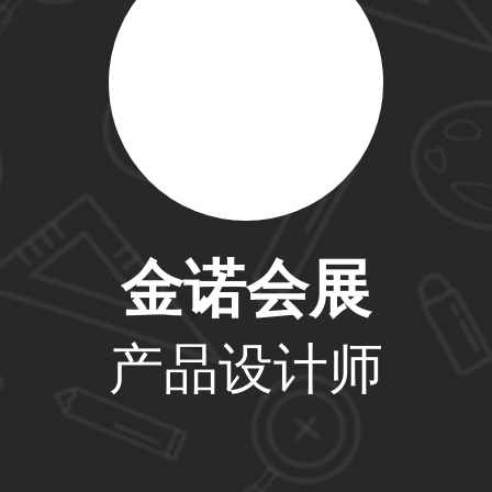
33****8874用户
38****8638用户
金诺会展
33****9020用户
产品设计师
36****9807用户