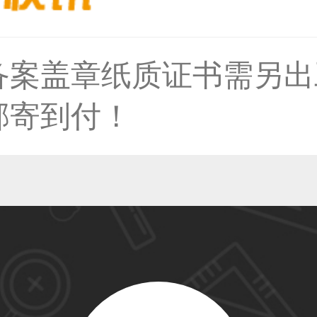
59****4201用户
备案盖章纸质证书需另出
邮寄到付！
33****6466用户
31****1475用户