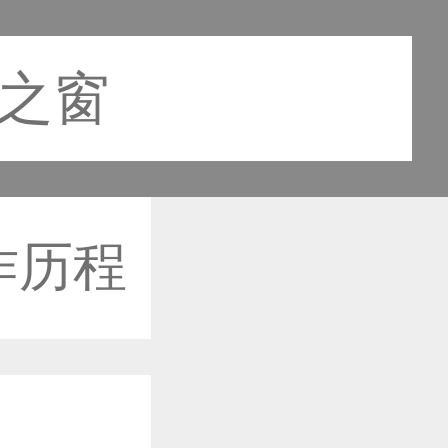
计之窗
作历程