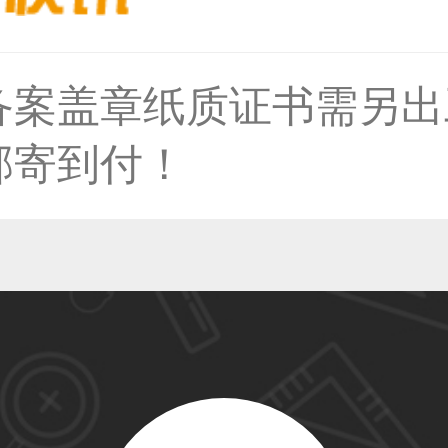
备案盖章纸质证书需另出
50****6483用户
邮寄到付！
31****2473用户
59****4201用户