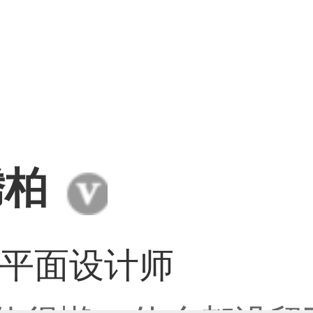
31****2473用户
59****4201用户
33****6466用户
腾柏
/平面设计师
31****1475用户