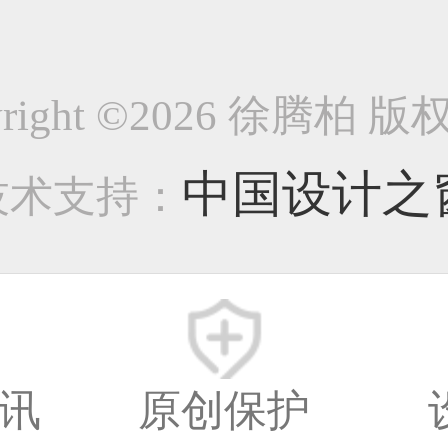
伙很懒，什么都没留
33****8874用户
3266
点赞：
1
yright ©2026 徐腾柏 
38****8638用户
中国设计之
技术支持：
给TA赞
33****9020用户
讯
原创保护