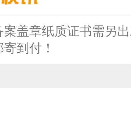
36****9807用户
备案盖章纸质证书需另出
邮寄到付！
59****4930用户
50****6483用户