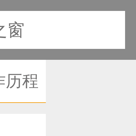
之窗
作历程