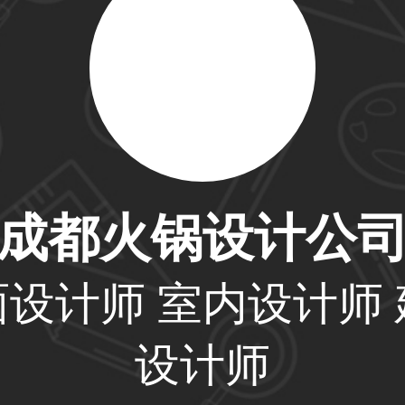
33****6466用户
31****1475用户
成都火锅设计公
33****8874用户
面设计师 室内设计师 
设计师
38****8638用户