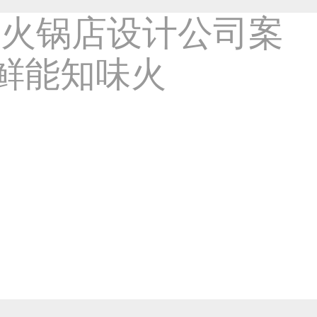
【渝二娃美蛙鱼火锅设计】成都火
类作品
1620
6年前