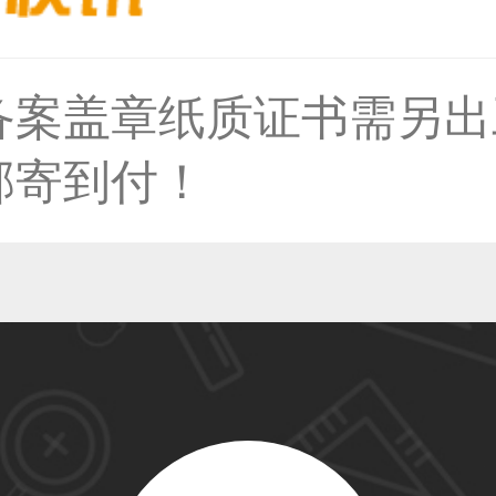
59****4930用户
备案盖章纸质证书需另出
50****6483用户
邮寄到付！
31****2473用户
59****4201用户