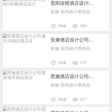
贵阳连锁酒店设计|连锁H和枫酒店设计1702
装修-室内设计类作品
1869
7年前
安康酒店设计公司|逸生活精品酒店设1702
装修-室内设计类作品
1747
7年前
恩施酒店设计公司|莱美城市精品酒店1702
装修-室内设计类作品
2077
7年前