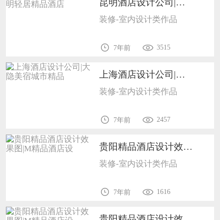
昆明酒店设计公司|昆明轻居精品酒店1702
装修-室内设计类作品
3515
7年前
上海酒店设计公司|大隐美宿城市精品1702
装修-室内设计类作品
2457
7年前
贵阳精品酒店设计效果图|M精品酒店设1702
装修-室内设计类作品
1616
7年前
贵阳精品酒店设计效果图|M精品酒店设1702