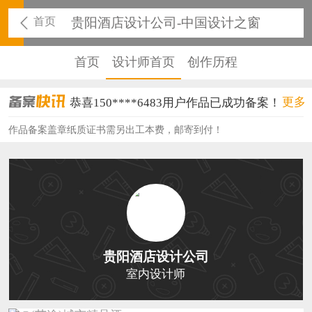
首页
贵阳酒店设计公司-中国设计之窗
首页
设计师首页
创作历程
恭喜150****6483用户作品已成功备案！
更多
恭喜131****2473用户作品已成功备案！
作品备案盖章纸质证书需另出工本费，邮寄到付！
恭喜159****4201用户作品已成功备案！
恭喜133****6466用户作品已成功备案！
恭喜131****1475用户作品已成功备案！
恭喜133****8874用户作品已成功备案！
贵阳酒店设计公司
恭喜138****8638用户作品已成功备案！
室内设计师
恭喜133****9020用户作品已成功备案！