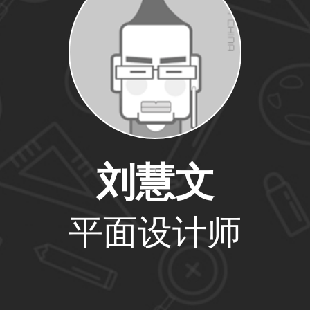
59****4201用户
33****6466用户
刘慧文
平面设计师
31****1475用户