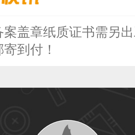
36****9807用户
备案盖章纸质证书需另出
59****4930用户
邮寄到付！
50****6483用户
31****2473用户