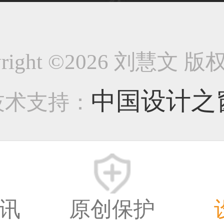
33****8874用户
yright ©2026 刘慧文 
38****8638用户
中国设计之
技术支持：
33****9020用户
讯
原创保护