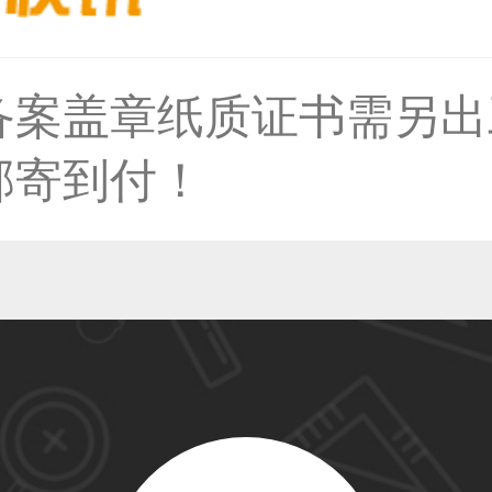
59****4930用户
备案盖章纸质证书需另出
邮寄到付！
50****6483用户
31****2473用户