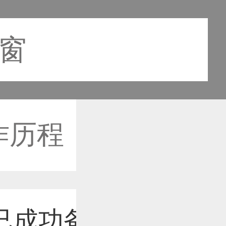
之窗
作历程