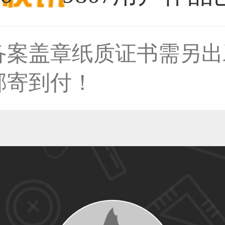
备案盖章纸质证书需另出
59****4930用户
邮寄到付！
50****6483用户
31****2473用户