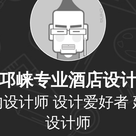
59****4201用户
33****6466用户
邛崃专业酒店设
31****1475用户
内设计师 设计爱好者 
设计师
33****8874用户