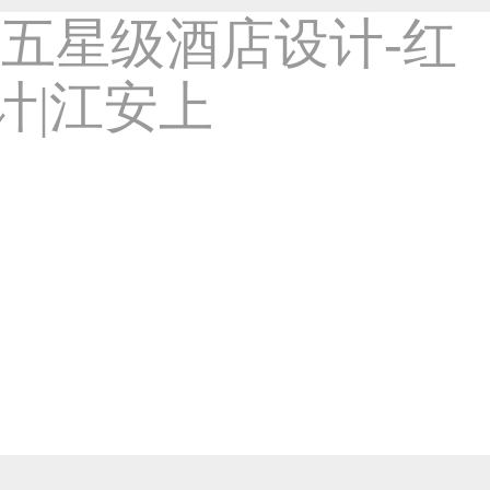
邛崃五星级酒店设计公司-红专设计|九1
-室内设计类作品
2241
8年前