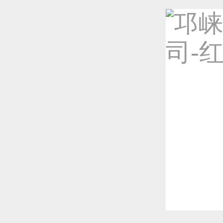
天域
装修