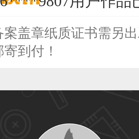
备案盖章纸质证书需另出
59****4930用户
邮寄到付！
50****6483用户
31****2473用户