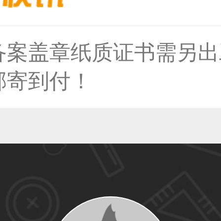
36****9807用户
备案盖章纸质证书需另出
59****4930用户
邮寄到付！
50****6483用户
31****2473用户