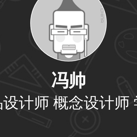
59****4201用户
33****6466用户
冯帅
品设计师 概念设计师 
31****1475用户