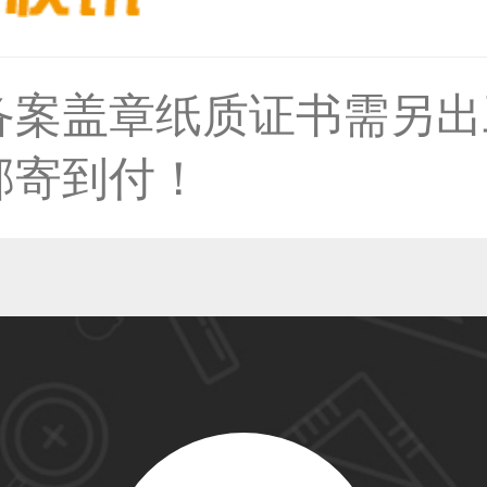
备案盖章纸质证书需另出
50****6483用户
邮寄到付！
31****2473用户
59****4201用户