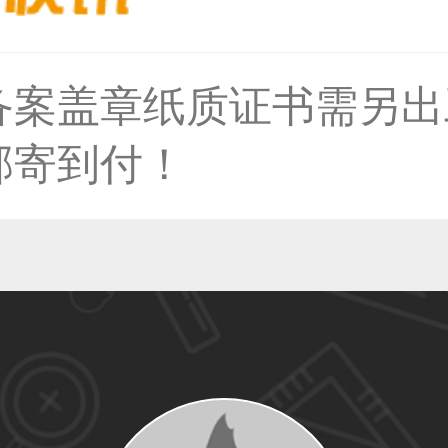
备案盖章纸质证书需另出
59****4930用户
邮寄到付！
50****6483用户
31****2473用户