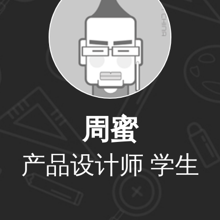
59****4201用户
33****6466用户
周蜜
31****1475用户
产品设计师 学生
33****8874用户