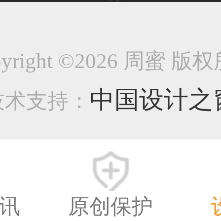
38****8638用户
pyright ©2026 周蜜 版
中国设计之
技术支持：
33****9020用户
36****9807用户
讯
原创保护