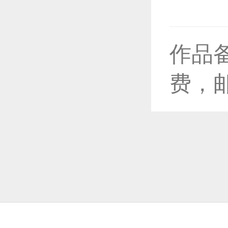
作品
恭喜1
费，
恭喜1
恭喜1