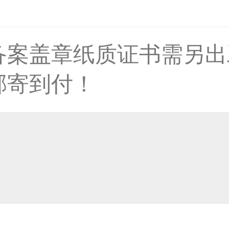
备案盖章纸质证书需另出
33****8874用户
邮寄到付！
38****8638用户
33****9020用户