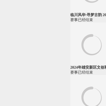
临川风华·寻梦古韵 2
赛事
已经
结束
2024年雄安新区文
赛事
已经
结束