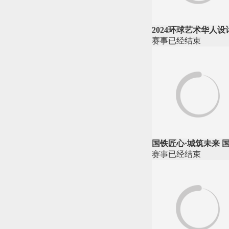
2024环球艺术华人设
赛事
已经
结束
国铁匠心·城筑未来 
赛事
已经
结束