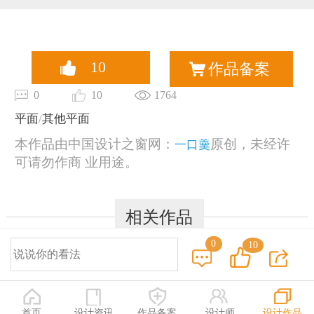
恭喜136****9807用户作品已成功备案！
10
作品备案
0
10
1764
平面
/
其他平面
本作品由中国设计之窗网：
原创，未经许
一口羹
可请勿作商 业用途。
相关作品
0
10
© 2014-2025 中国设计之窗 www.333cn.com 版权所有
深圳市中设网络科技有限公司(深圳设计之窗文化发展有限公司)
地址：深圳龙华区布龙路4号127陈设艺术设计产业园A栋203-206
首页
设计资讯
作品备案
设计师
设计作品