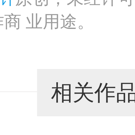
作商 业用途。
相关作