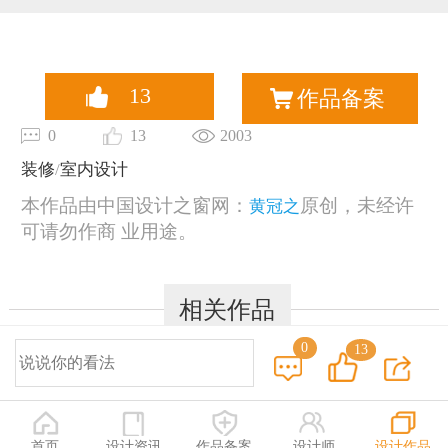
恭喜159****4201用户作品已成功备案！
13
作品备案
0
13
2003
装修
/
室内设计
本作品由中国设计之窗网：
原创，未经许
黄冠之
可请勿作商 业用途。
相关作品
0
13
© 2014-2025 中国设计之窗 www.333cn.com 版权所有
深圳市中设网络科技有限公司(深圳设计之窗文化发展有限公司)
地址：深圳龙华区布龙路4号127陈设艺术设计产业园A栋203-206
首页
设计资讯
作品备案
设计师
设计作品