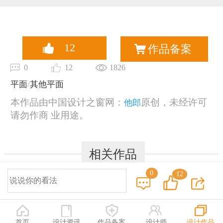
恭喜159****4930用户作品已成功备案！
12
作品备案
0
12
1826
平面
/
其他平面
本作品由中国设计之窗网：
原创，未经许可
他郎
请勿作商 业用途。
相关作品
0
12
© 2014-2025 中国设计之窗 www.333cn.com 版权所有
深圳市中设网络科技有限公司(深圳设计之窗文化发展有限公司)
地址：深圳龙华区布龙路4号127陈设艺术设计产业园A栋203-206
首页
设计资讯
作品备案
设计师
设计作品